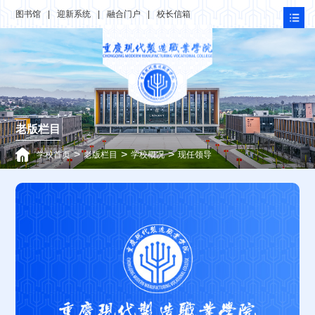
图书馆
|
迎新系统
|
融合门户
|
校长信箱
老版栏目
>
>
>
学校首页
老版栏目
学校概况
现任领导