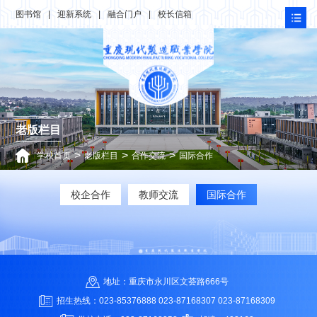
图书馆
|
迎新系统
|
融合门户
|
校长信箱
老版栏目
>
>
>
学校首页
老版栏目
合作交流
国际合作
校企合作
教师交流
国际合作
地址：重庆市永川区文荟路666号
招生热线：023-85376888 023-87168307 023-87168309