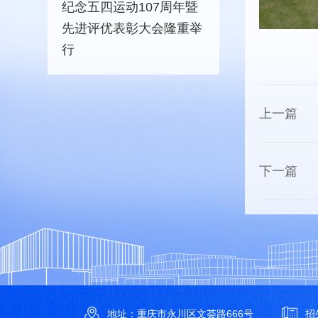
纪念五四运动107周年暨
先进评优表彰大会隆重举
行
上一篇
下一篇
地址：重庆市永川区文荟路666号
招生